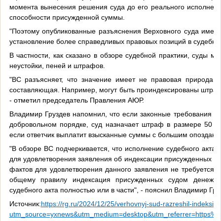
момента вынесения решения суда до его реального исполнен
способности присужденной суммы.
"Поэтому опубликованные разъяснения Верховного суда имею
установление более справедливых правовых позиций в судебной 
В частности, как сказано в обзоре судебной практики, суды м
неустойки, пеней и штрафов.
"ВС разъясняет, что значение имеет не правовая природа 
составляющая. Например, могут быть проиндексированы штраф
- отметил председатель Правления АЮР.
Владимир Груздев напомнил, что если законные требования п
добровольном порядке, суд назначает штраф в размере 50 п
если ответчик выплатит взысканные суммы с большим опоздани
"В обзоре ВС подчеркивается, что исполнение судебного акта
для удовлетворения заявления об индексации присужденных д
фактов для удовлетворения данного заявления не требуется, 
общему правилу индексация присужденных судом денежны
судебного акта полностью или в части", - пояснил Владимир Гру
Источник:
https://rg.ru/2024/12/25/verhovnyj-sud-razreshil-indeksir
utm_source=yxnews&utm_medium=desktop&utm_referrer=https